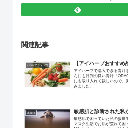
関連記事
【アイハーブおすすめ
iHerb(アイハーブ)
アイハーブで購入できる青汁を
んにも評判の良い青汁『OR
にも取り入れて欲しいので、
みました。
敏感肌と診断された私
未分類
敏感肌で困っていた私の救世
マスク生活でお肌が荒れて困