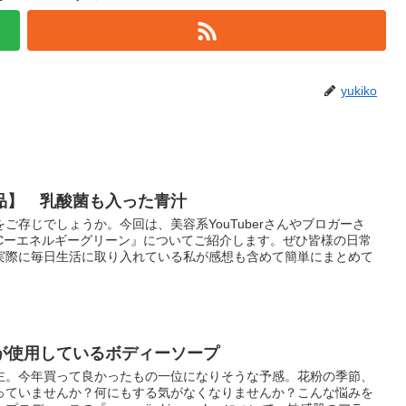
yukiko
品】 乳酸菌も入った青汁
ご存じでしょうか。今回は、美容系YouTuberさんやブロガーさ
ACーエネルギーグリーン』についてご紹介します。ぜひ皆様の日常
実際に毎日生活に取り入れている私が感想も含めて簡単にまとめて
が使用しているボディーソープ
主。今年買って良かったもの一位になりそうな予感。花粉の季節、
っていませんか？何にもする気がなくなりませんか？こんな悩みを