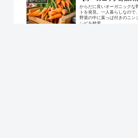
オーガニック
からだに良いオーガニックな
トを発見。一人暮らしなので
野菜の中に葉っぱ付きのニン
シピを検索。。。
yukiblog始めました。
未分類
初めまして。ゆきこです。こ
・『ゆきこ』と言います。・
めた経緯 地元の短大を卒業して.
コメント
コメン