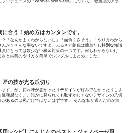
デュースの『ceraveii skin wash』について、敏感肌のアラ
間に合う！始め方はカンタンです。
か？「なんかよくわからないし」「面倒くさそう」「やり方わから
せんか？そんな事ないですよ。ふるさと納税は簡単だし特別な知識
社員にとっては数少ない税金対策の一つです。何もわからないけ
るさと納税のやり方を簡単でシンプルにまとめました。
 匠の技が光る爪切り
います。が、切れ味が悪かったりデザインが好みでなかったりしま
も違和感なく、、誰かに見られても恥ずかしくないデザインの爪切
事があるのは私だけではないはずです。 そんな私が選んだのが無
活用レシピ】にんじんのペスト・ジェノベーゼ風