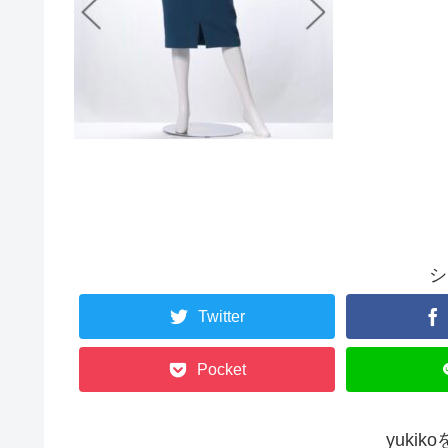
シ
Twitter
Pocket
yuki