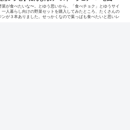
野菜が食べたいな〜。とゆう思いから、「食べチョク」とゆうサイ
、一人暮らし向けの野菜セットを購入してみたところ、たくさんの
ジンが３本ありました。せっかくなので葉っぱも食べたいと思いレ
の度は私のブログにお越し頂きありがとうございます。 自己紹介
地方で働くOLです・趣味と呼べるものはありません。 ブログを始
..
トを書き込む