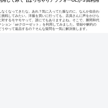
利用してみて【ぽっちゃりアラフォーOLが３回利用
んなくなってきたな。あれ？気に入ってた服なのに、なんか似合わ
に挑戦してみたい。洋服を買いに行っても、店員さんに声をかけら
に対するモヤモヤって、誰にでもありますよね。そこで、勝間和代
ション「airクローゼット」を利用してみました。登録や解約の
どうやって返品するの？そんな疑問を一気に解決致します。
活用レシピ】にんじんのペスト・ジェノベーゼ風
野菜が食べたいな〜。とゆう思いから、「食べチョク」とゆうサイ
、一人暮らし向けの野菜セットを購入してみたところ、たくさんの
ジンが３本ありました。せっかくなので葉っぱも食べたいと思いレ