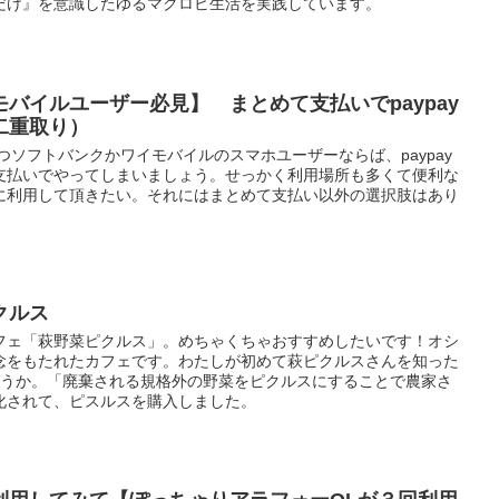
だけ』を意識したゆるマクロビ生活を実践しています。
バイルユーザー必見】 まとめて支払いでpaypay
二重取り）
且つソフトバンクかワイモバイルのスマホユーザーならば、paypay
支払いでやってしまいましょう。せっかく利用場所も多くて便利な
に利用して頂きたい。それにはまとめて支払い以外の選択肢はあり
クルス
フェ「萩野菜ピクルス」。めちゃくちゃおすすめしたいです！オシ
念をもたれたカフェです。わたしが初めて萩ピクルスさんを知った
ょうか。「廃棄される規格外の野菜をピクルスにすることで農家さ
化されて、ピスルスを購入しました。