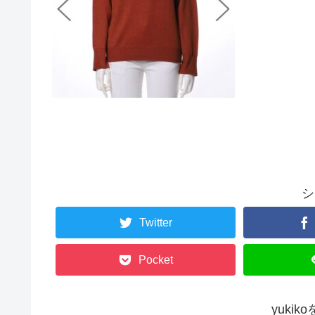
シ
Twitter
Pocket
yuki