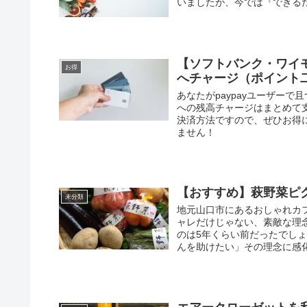
いましたが、今では『できる
【ソフトバンク・ワイモ
お得
へチャージ（ポイント
あなたがpaypayユーザーで
への残高チャージはまとめて
決済方法ですので、ぜひお得
ません！
【おすすめ】萩野菜ピ
未分類
地元山口市にあるおしゃれカ
ャレだけじゃない、素敵な理
のは5年くらい前だったでし
んを助けたい」その理念に感