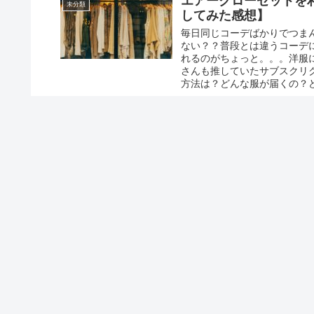
エアークローゼットを
未分類
してみた感想】
毎日同じコーデばかりでつま
ない？？普段とは違うコーデ
れるのがちょっと。。。洋服
さんも推していたサブスクリク
方法は？どんな服が届くの？
【オーガニック野菜の
オーガニック
からだに良いオーガニックな
トを発見。一人暮らしなので
野菜の中に葉っぱ付きのニン
シピを検索。。。
コメント