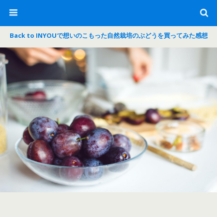
Back to INYOUで想いのこもった自然栽培のぶどうを買ってみた感想